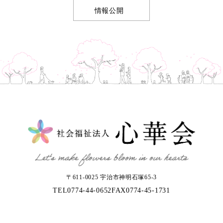
情報公開
〒611-0025 宇治市神明石塚65-3
TEL
0774-44-0652
FAX
0774-45-1731