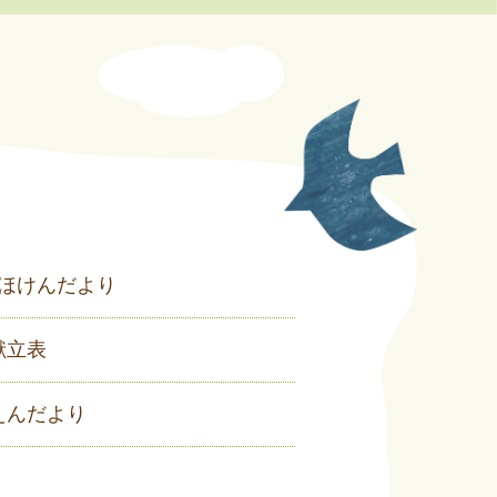
 ほけんだより
献立表
えんだより