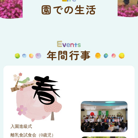
園での生活
年間行事
入園進級式
離乳食試食会（0歳児）