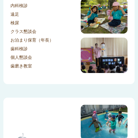
内科検診
遠足
検尿
クラス懇談会
お泊まり保育（年長）
歯科検診
個人懇談会
歯磨き教室