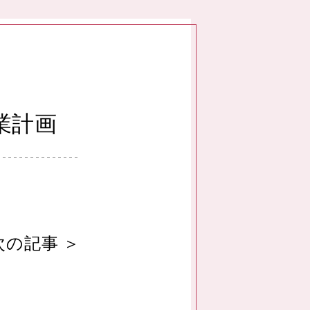
業計画
次の記事
＞