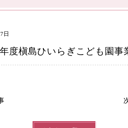
17日
4年度槇島ひいらぎこども園事
事